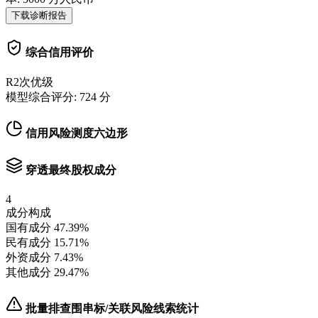
下载诊断报告
综合信用评价
R2
次优级
模型综合评分:
724
分
信用风险测度六边形
穿透最终股权成分
4
成分构成
国有成分
47.39
%
民有成分
15.71
%
外资成分
7.43
%
其他成分
29.47
%
批量排查围串标/关联风险线索统计