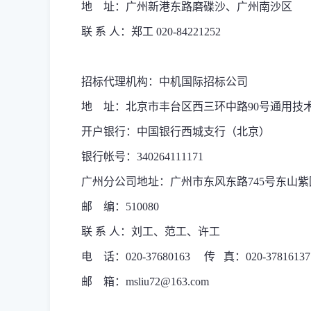
地 址：广州新港东路磨碟沙、广州南沙区
联 系 人：
郑
工 020-84221252
招标代理机构：中机国际招标公司
地 址：北京市丰台区西三环中路90号通用技
开户银行：中国银行西城支行（北京）
银行帐号：340264111171
广州分公司地址：广州市东风东路745号东山紫园
邮 编：510080
联 系 人：刘工、范工、许工
电 话：020-37680163 传 真：020-37816137
邮 箱：
msliu72@163.com