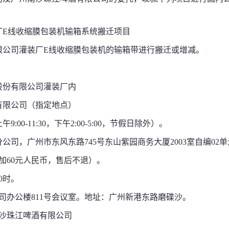
厂
E
线
收缩膜包装机
输箱系统搬迁项目
限公司灌装厂
E
线
收缩膜包装机的
输箱带进行搬迁或增减。
股份有限公司灌装厂内
有限公司（指定地点）
9:00-11:30，下午2:00-5:00，节假日除外）。
司，广州市东风东路745号东山紫园商务大厦2003室自编02单
加60元人民币，售后不退）。
30时。
司办公楼811号会议室。地址：广州新港东路磨碟沙。
南沙珠江啤酒有限公司