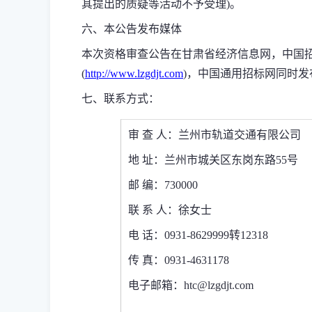
其提出的质疑等活动不予受理
)
。
六、本公告发布媒体
本次资格审查公告在甘肃省经济信息网
，中国
(
http://www.lzgdjt.com
)
，中国通用招标网
同时发
七、联系方式：
审 查 人：
兰州市轨道交通有限公司
地 址：
兰州市城关区东岗东路
55
号
邮 编：
730000
联 系 人：
徐女士
电 话：
0931-8629999
转
12318
传 真：
0931-4631178
电子邮箱：
htc@lzgdjt.com