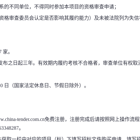
系的不同单位，不得同时参加本项目的资格审查申请；
资格审查委员会认定是否影响其履约能力）及未被法院列为失信
7
家。
发布之日起三年。有效期内履约考核不合格者，审查单位有权取
20
日（国家法定休息日、节假日除外）。
ww.china-tender.com.cn
免费注册，注册完成后请按照网上操作流程
-63348287
。
件获取一栏中对应的项目（标）下填写招标文件购买申请，填写