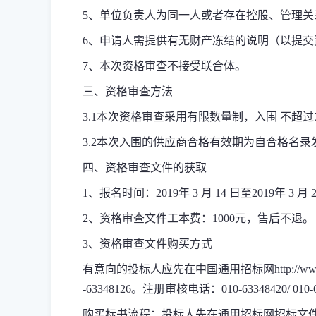
5
、单位负责人为同一人或者存在控股、管理关
6
、申请人需提供有无财产冻结的说明（以提交
7
、本次资格审查不接受联合体。
三、资格审查方法
3.1
本次资格审查采用有限数量制，入围
不超过
3.2
本次入围的供应商合格有效期为自合格名录
四、资格审查文件的获取
1
、报名时间：
2019
年
3
月
14
日至
2019
年
3
月
2
、资格审查文件工本费：
1000
元，售后不退。
3
、资格审查文件购买方式
有意向的投标人应先在中国通用招标网
http://w
-63348126
。注册审核电话：
010-63348420/ 010
购买标书流程：投标人先在通用招标网招标文