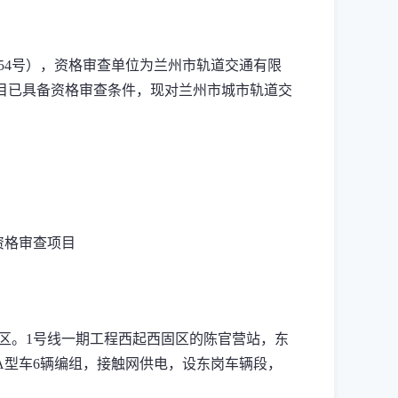
54
号），资格审查单位为兰州市轨道交通有限
目已具备资格审查条件，现对兰州市城市轨道交
资格审查项目
区。
1
号线一期工程西起西固区的陈官营站，东
A
型车
6
辆编组，接触网供电，设东岗车辆段，