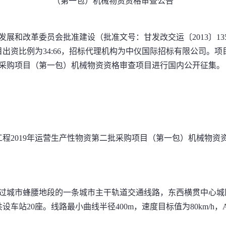
（第一包）机械物资资格审查公告
发展和改革委员会批准建设（批准文号：甘发改交运〔
2013
〕
13
目出资比例为
34:66
，招标代理机构为中仪国际招标有限公司。项
采购项目（第一包）机械物资资格审查项目进行国内公开征集。
工程
2019
年运营生产性物资第二批采购项目（第一包）机械物资
过城市蜂腰地段的一条城市主干轨道交通线路，东西横贯中心城
共设车站
20
座。线路最小曲线半径
400m
，速度目标值为
80km/h
，