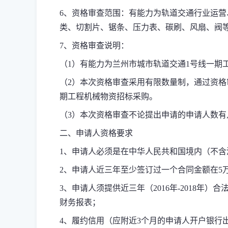
6
、资格审查范围：有能力为轨道交通行业运营
类、切割片、锯条、压力表、碳刷、风扇、阀
7
、资格审查说明：
（
1
）有能力为兰州市城市轨道交通
1
号线一期
（
2
）本次资格审查采用有限数量制，通过资格
期工程机械物资招标采购。
（
3
）本次资格审查不论提出申请的申请人数有
二、申请人资格要求
1
、申请人必须是在中华人民共和国境内（不含
2
、申请人近三年至少签订过一个合同金额在
5
3
、申请人须提供近三年（
2016
年
-2018
年）合
财务报表；
4
、履约信用（应附近
3
个月的申请人开户银行