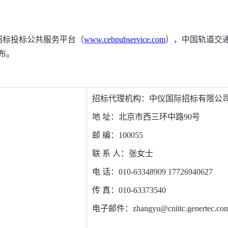
招标投标公共服务平台（
www.cebpubservice.com
），中国轨道交
布。
招标代理机构：
中仪国际招标有限公
地 址：
北京市西三环中路
90
号
邮 编：
100055
联 系 人：
张女士
电 话：
010-63348909 17726940627
传 真：
010-63373540
电子邮件：
zhangyu@cniitc.genertec.co