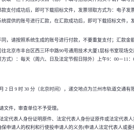
书款支付成功后，即可下载招标文件，发票领取方式为：电子发
系统提供的账号进行汇款，在汇款成功后，即可下载招标文件，
不同，请按照系统生成的账号进行付款，不要重复支付；汇款金
前往北京市丰台区西三环中路
90
号通用技术大厦
1
层标书室现场交
票方式）：每天（周六、日及法定节假日除外）上午
9
：
00
－
11
：
月
2
日
9
时
30
分（北京时间），递交地点为兰州市轨道交通有
请文件，审查单位不予受理。
法定代表人身份证明原件、法定代表人身份证原件或法定代表人
确保申请人的权利和行使投申请人的义务
(
申请人法定代表人或委