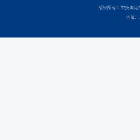
中国政府采购网
财政部
北京市政府采购网
商务部
友情链接：
版权所有© 中技国
地址：