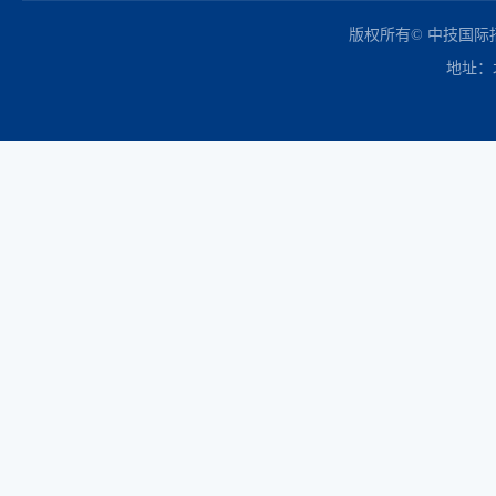
中国政府采购网
财政部
北京市政府采购网
商务部
友情链接：
版权所有© 中技国
地址：