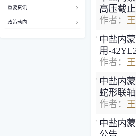
高压截止
重要资讯
作者：
王
政策动向
中盐内蒙古
用-42Y
作者：
王
中盐内蒙古
蛇形联轴
作者：
王
中盐内蒙古
公告