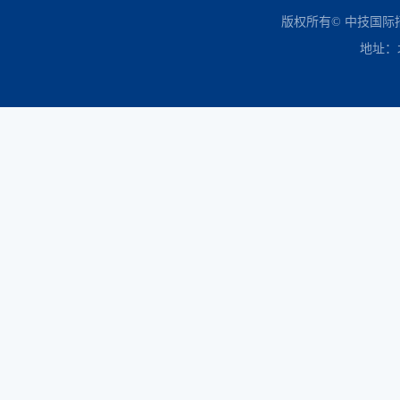
中国政府采购网
财政部
北京市政府采购网
商务部
友情链接：
版权所有© 中技国
地址：