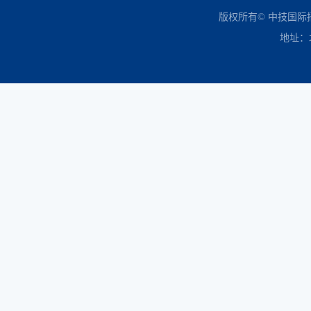
中国政府采购网
财政部
北京市政府采购网
商务部
友情链接：
版权所有© 中技国
地址：