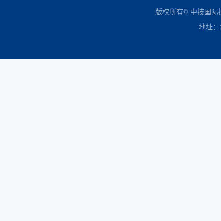
中国政府采购网
财政部
北京市政府采购网
商务部
友情链接：
版权所有© 中技国
地址：