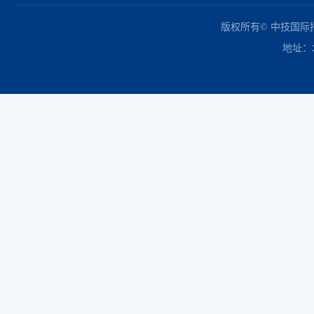
中国政府采购网
财政部
北京市政府采购网
商务部
友情链接：
版权所有© 中技国
地址：