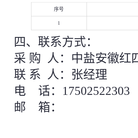
序号
1
四、联系方式：
采
购
人：
中盐安徽红
联
系
人：
张经理
电
话：
17502522303
邮
箱：