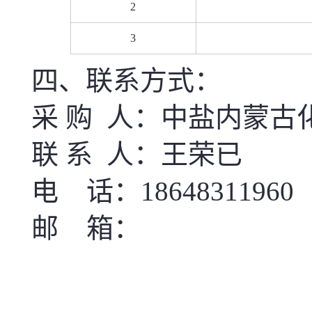
2
3
四、联系方式：
采
购
人：
中盐内蒙古
联
系
人：
王荣已
电
话：
18648311960
邮
箱：