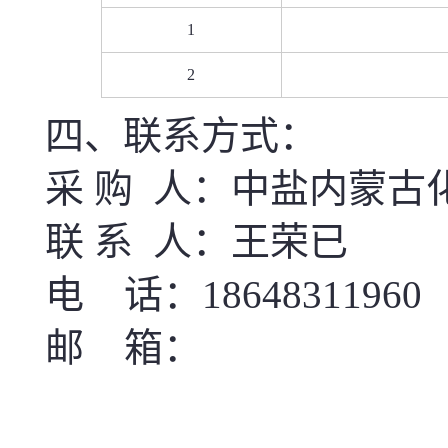
1
2
四、联系方式：
采
购
人：
中盐内蒙古
联
系
人：
王荣已
电
话：
18648311960
邮
箱：