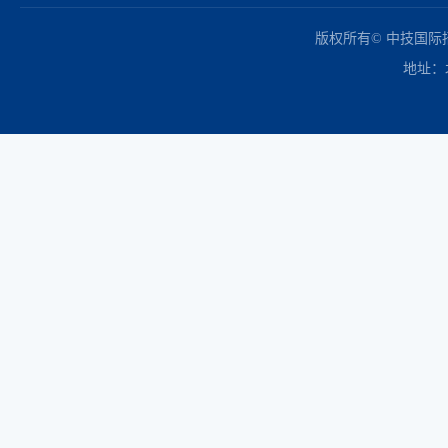
中国政府采购网
财政部
北京市政府采购网
商务部
友情链接：
版权所有© 中技国
地址：