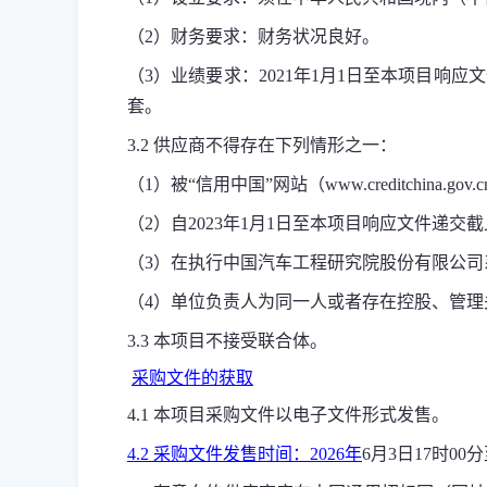
（2）财务要求：财务状况良好。
（3）业绩要求：2021年1月1日至本项目响
套
。
3.2 供应商不得存在下列情形之一：
（1）
被
“
信用中国
”
网站
（www.creditchina.gov.
（
2
）
自2023年1月1日至本项目响应文件递交
（
3
）
在
执行
中国汽车工程研究院股份有限公司
（
4
）单位负责人为同一人或者存在控股、管理
3.3 本项目不接受联合体。
采购文件的获取
4.1 本项目采购文件以电子文件形式发售。
4.2 采购文件发售时间：2026年
6
月
3
日17时00分