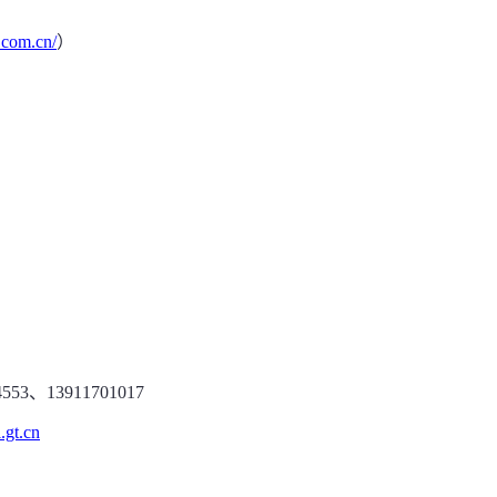
.com.cn/
）
553、13911701017
.gt.cn