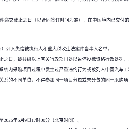
应文件递交截止之日（以合同签订时间为准），在中国境内
已交付
cn）
列入失信被执行人和重大税收违法案件当事人名单。
截止之日，被县级以上有
关行政部门处以暂停投标资格行政处罚，
系统内采购项目过程中发生过严重违约行为或被列入
中国汽车工
关系的不同单位，不得参加同一项目分包或未分包的同一采购项
至2026年
6
月
9
日17时00分（北京时间）。