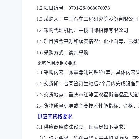
1.2 项目编号：0701-264008070073
1.3 采购人：中国汽车工程研究院股份有限公司
1.4 采购代理机构：中技国际招标有限公司
1.5 项目资金来源和落实情况：企业自筹，已落
1.6 采购方式：谈判采购
采购范围及相关要求
2.1
采购
内容
：减震器测试系统
1套
，具体内容详
2.
2 交货期
：合同
签订生效
后
7个月内
完成设备
2.3 交货地点：重庆市江津区双福街道福星大
2.
4 货物质量标准或主要技术性能指标
：
合格，
供应商资格要求
3.1 供应商应依法设立，且满足如下要求：
（1）设立要求：须在中华人民共和国境内（