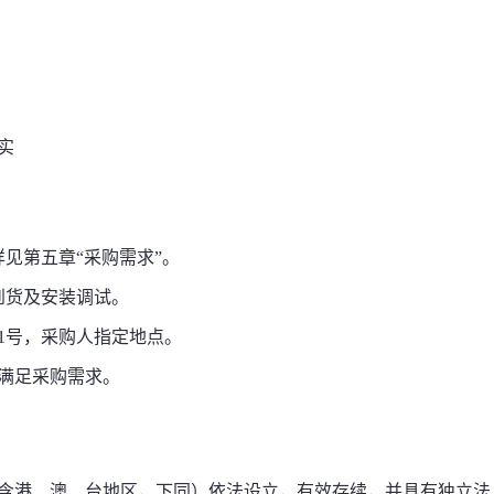
实
见第五章“采购需求”。
到货及安装调试
。
道1号，采购人指定地点。
满足采购需求。
不含港、澳、台地区，下同）依法设立，有效存续，并具有独立法