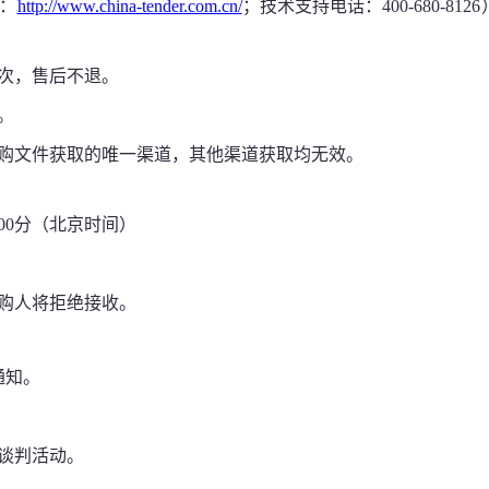
址：
http://www.china-tender.com.cn/
；技术支持电话：400-680-
/包次，售后不退。
。
判采购文件获取的唯一渠道，其他渠道获取均无效。
00分（北京时间）
采购人将拒绝接收。
通知。
加谈判活动。