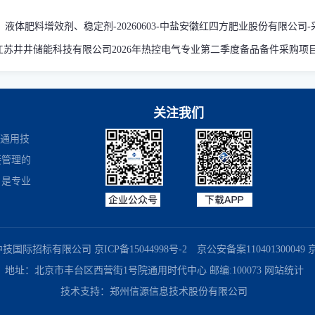
：
液体肥料增效剂、稳定剂-20260603-中盐安徽红四方肥业股份有限公司
江苏井井储能科技有限公司2026年热控电气专业第二季度备品备件采购项
关注我们
是通用技
接管理的
，是专业
商务部业务系统平台
国家企业信用信息公示系统
国务院国有资产监督
中技国际招标有限公司
京ICP备15044998号-2
京公安备案110401300049 京B
地址：北京市丰台区西营街1号院通用时代中心 邮编:100073
网站统计
技术支持：
郑州信源信息技术股份有限公司