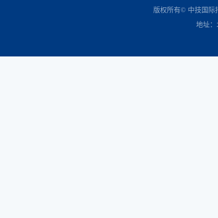
中国政府采购网
财政部
北京市政府采购网
商务部
友情链接：
版权所有© 中技国
地址：