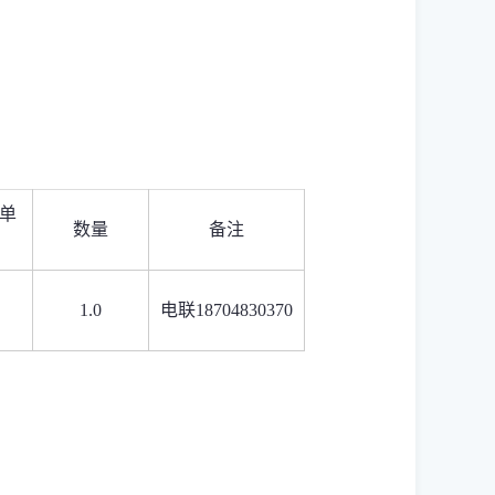
单
数量
备注
1.0
电联18704830370