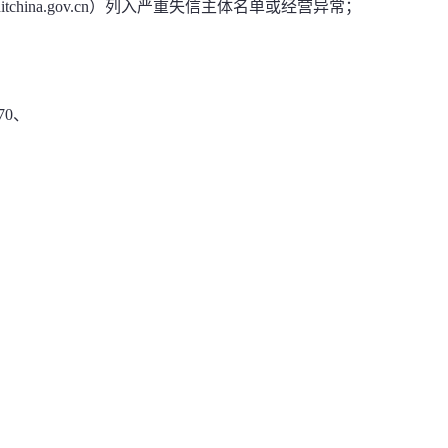
itchina.gov.cn）列入严重失信主体名单或经营异常；
70、