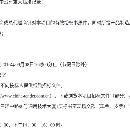
中没有重大违法记录；
商或总代理商针对本项目的有效授权书原件，同时所投产品制造
明；
到
2016
年
09
月
08
日
16
时
00
分止（节假日除外）
书室
，不向投标人提供纸质招标文件。
://www.china-tender.com.cn
），下载浏览本项目招标文件（部分）
西三环中路
90
号通用技术大厦
1
层标书室现场交款（现金、支票）
：
00
、下午
14
：
00
－
16
：
00
时。