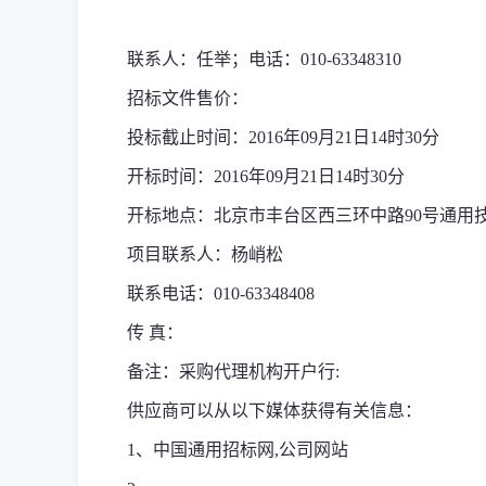
联系人：任举；电话：
010-63348310
招标文件售价：
投标截止时间：
2016
年
09
月
21
日
14
时
30
分
开标时间：
2016
年
09
月
21
日
14
时
30
分
开标地点：北京市丰台区西三环中路
90
号通用
项目联系人：杨峭松
联系电话：
010-63348408
传 真：
备注：采购代理机构开户行
:
供应商可以从以下媒体获得有关信息：
1
、中国通用招标网
,
公司网站