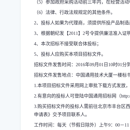
（
5
）参加政府采购活动前三年内，在经营活动
（
6
）法律、行政法规规定的其他条件。
2
、投标人如果为代理商，须提供所投产品制造
3
、根据朝纪发【
2011
】
2
号令提供廉洁准入证
4
、本次招标不接受联合体投标；
5
、投标人应购买本项目招标文件。
招标文件发售时间：
2016
年
09
月
01
日
10
时
01
分
招标文件发售地点：中国通用技术大厦一楼标
1.
本项目招标文件采用网上审批下载方式发放
2.
有意向的投标人可登陆中国通用招标网（
http
3.
购买招标文件的投标人需前往北京市丰台区
申请表》交予项目联系人。
工作时间：每天（节假日除外）上午
9
：
00
－
11